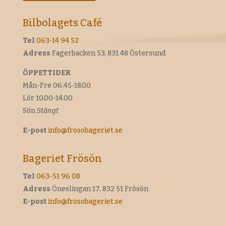
Bilbolagets Café
Tel
063-14 94 52
Adress
Fagerbacken 53, 831 48 Östersund
ÖPPETTIDER
Mån-Fre 06.45-18.00
Lör 10.00-14.00
Sön
Stängt
E-post
info@frosobageriet.se
Bageriet Frösön
Tel
063-51 96 08
Adress
Öneslingan 17, 832 51 Frösön
E-post
info@frosobageriet.se