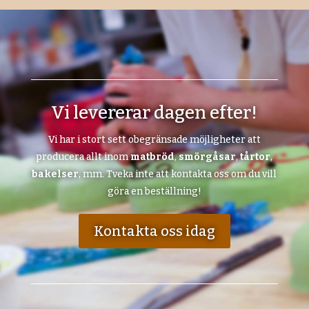
Vi levererar dagen efter!
Vi har i stort sett obegränsade möjligheter att
producera allt inom
matbröd
,
smörgåsar
,
tårtor
,
bakelser
, mm. Tveka inte att kontakta oss om du vill
göra en beställning!
Kontakta oss idag