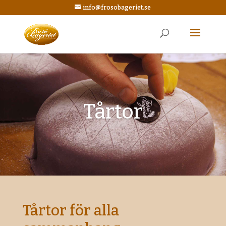
info@frosobageriet.se
Tårtor
Tårtor för alla