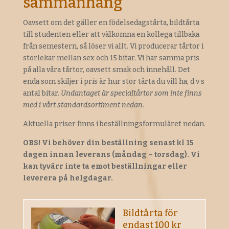
sammanhang
Oavsett om det gäller en födelsedagstårta, bildtårta
till studenten eller att välkomna en kollega tillbaka
från semestern, så löser vi allt. Vi producerar tårtor i
storlekar mellan sex och 15 bitar. Vi har samma pris
på alla våra tårtor, oavsett smak och innehåll. Det
enda som skiljer i pris är hur stor tårta du vill ha, d v s
antal bitar.
Undantaget är specialtårtor som inte finns
med i vårt standardsortiment nedan.
Aktuella priser finns i beställningsformuläret nedan.
OBS! Vi behöver din beställning senast kl 15
dagen innan leverans (måndag – torsdag). Vi
kan tyvärr inte ta emot beställningar eller
leverera på helgdagar.
Bildtårta för
endast 100 kr