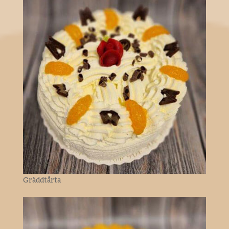
Gräddtårta